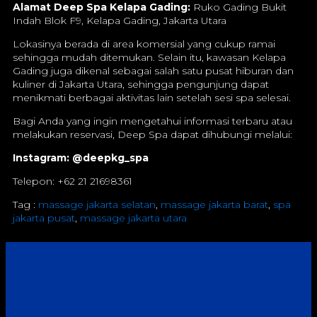
Alamat Deep Spa Kelapa Gading:
Ruko Gading Bukit
Indah Blok F9, Kelapa Gading, Jakarta Utara
Lokasinya berada di area komersial yang cukup ramai
sehingga mudah ditemukan. Selain itu, kawasan Kelapa
Gading juga dikenal sebagai salah satu pusat hiburan dan
kuliner di Jakarta Utara, sehingga pengunjung dapat
menikmati berbagai aktivitas lain setelah sesi spa selesai.
Bagi Anda yang ingin mengetahui informasi terbaru atau
melakukan reservasi, Deep Spa dapat dihubungi melalui:
Instagram: @deepkg_spa
Telepon: +62 21 21698361
Tag :
massage jakarta selatan
,
massage jakarta barat
,
spa
jakarta pusat
,
massage jakarta utara