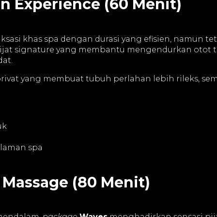
on Experience (60 Menit)
sasi khas spa dengan durasi yang efisien, namun te
k pijat signature yang membantu mengendurkan otot 
at.
ivat yang membuat tubuh perlahan lebih rileks, seme
uk
alaman spa
 Massage (80 Menit)
 mendalam,
package
Waves
menghadirkan sensasi pija