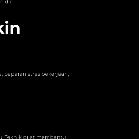
 diri.
kin
, paparan stres pekerjaan,
u. Teknik pijat membantu