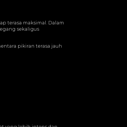
tap terasa maksimal. Dalam
tegang sekaligus
ntara pikiran terasa jauh
t yang lebih intens dan