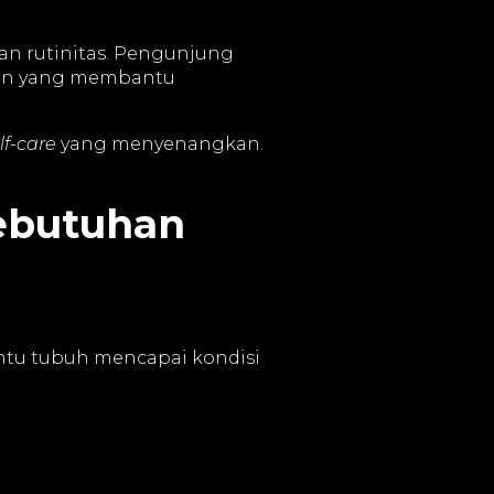
nan rutinitas. Pengunjung
egan yang membantu
lf-care
yang menyenangkan.
Kebutuhan
tu tubuh mencapai kondisi