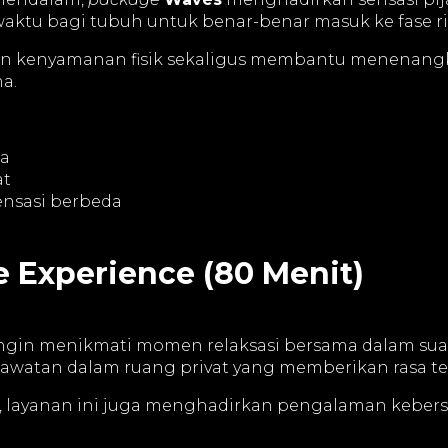
ktu bagi tubuh untuk benar-benar masuk ke fase ril
kan kenyamanan fisik sekaligus membantu menenang
a.
ma
at
nsasi berbeda
e Experience (80 Menit)
ngin menikmati momen relaksasi bersama dalam su
watan dalam ruang privat yang memberikan rasa ten
ks, layanan ini juga menghadirkan pengalaman keb