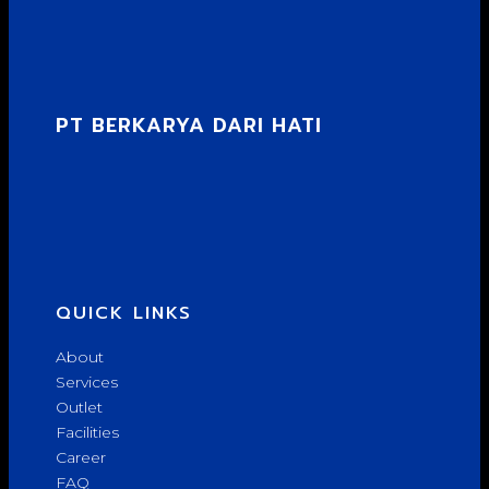
PT BERKARYA DARI HATI
QUICK LINKS
About
Services
Outlet
Facilities
Career
FAQ