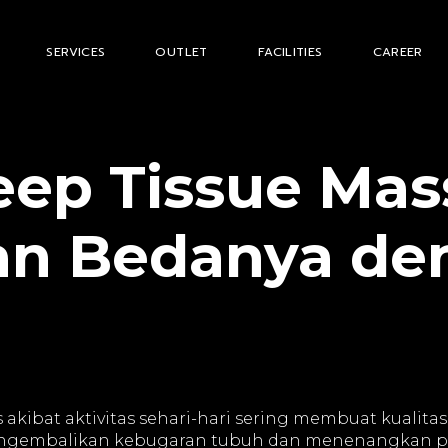
SERVICES
OUTLET
FACILITIES
CAREER
eep Tissue Ma
an Bedanya de
s akibat aktivitas sehari-hari sering membuat kualit
mengembalikan kebugaran tubuh dan menenangkan pik