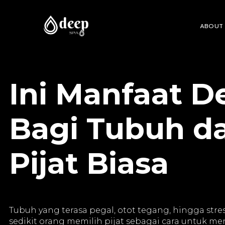
ABOUT
Ini Manfaat D
Bagi Tubuh d
Pijat Biasa
Tubuh yang terasa pegal, otot tegang, hingga stre
sedikit orang memilih pijat sebagai cara untuk 